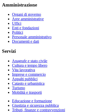
Amministrazione
Organi di governo
Aree amministrative
Uffici
Enti e fondazioni
Politici
Personale amministrativo
Documenti e dati
Servizi
Anagrafe e stato civile
Cultura e tempo libero
Vita lavorativa
Imprese e commercio
Appalti pubblici
Catasto e urbanistica
Turismo
Mobilità e trasporti
Educazione e formazione
Giustizia e sicurezza pubblica
Tributi, finanze e contravvenzioni