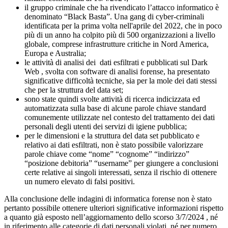
il gruppo criminale che ha rivendicato l’attacco informatico è
denominato “Black Basta”. Una gang di cyber-criminali
identificata per la prima volta nell'aprile del 2022, che in poco
più di un anno ha colpito più di 500 organizzazioni a livello
globale, comprese infrastrutture critiche in Nord America,
Europa e Australia;
le attività di analisi dei dati esfiltrati e pubblicati sul Dark
Web , svolta con software di analisi forense, ha presentato
significative difficoltà tecniche, sia per la mole dei dati stessi
che per la struttura del data set;
sono state quindi svolte attività di ricerca indicizzata ed
automatizzata sulla base di alcune parole chiave standard
comunemente utilizzate nel contesto del trattamento dei dati
personali degli utenti dei servizi di igiene pubblica;
per le dimensioni e la struttura del data set pubblicato e
relativo ai dati esfiltrati, non è stato possibile valorizzare
parole chiave come “nome” “cognome” “indirizzo”
“posizione debitoria” “username” per giungere a conclusioni
certe relative ai singoli interessati, senza il rischio di ottenere
un numero elevato di falsi positivi.
Alla conclusione delle indagini di informatica forense non è stato
pertanto possibile ottenere ulteriori significative informazioni rispetto
a quanto già esposto nell’aggiornamento dello scorso 3/7/2024 , né
in riferimento alle categorie di dati personali violati, né per numero