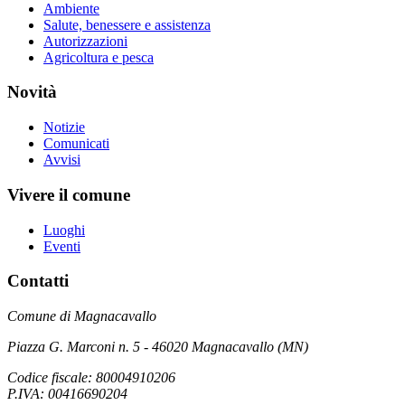
Ambiente
Salute, benessere e assistenza
Autorizzazioni
Agricoltura e pesca
Novità
Notizie
Comunicati
Avvisi
Vivere il comune
Luoghi
Eventi
Contatti
Comune di Magnacavallo
Piazza G. Marconi n. 5 - 46020 Magnacavallo (MN)
Codice fiscale: 80004910206
P.IVA: 00416690204