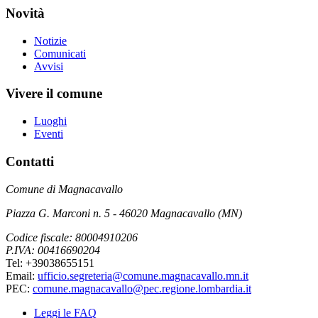
Novità
Notizie
Comunicati
Avvisi
Vivere il comune
Luoghi
Eventi
Contatti
Comune di Magnacavallo
Piazza G. Marconi n. 5 - 46020 Magnacavallo (MN)
Codice fiscale: 80004910206
P.IVA: 00416690204
Tel: +39038655151
Email:
ufficio.segreteria@comune.magnacavallo.mn.it
PEC:
comune.magnacavallo@pec.regione.lombardia.it
Leggi le FAQ