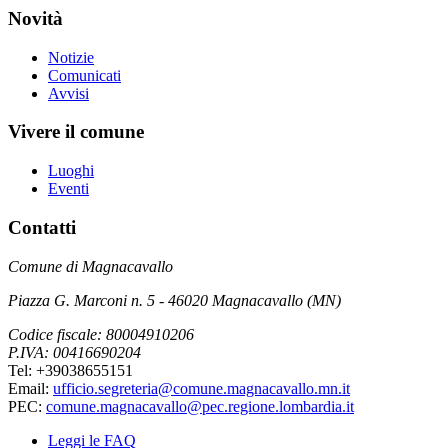
Novità
Notizie
Comunicati
Avvisi
Vivere il comune
Luoghi
Eventi
Contatti
Comune di Magnacavallo
Piazza G. Marconi n. 5 - 46020 Magnacavallo (MN)
Codice fiscale: 80004910206
P.IVA: 00416690204
Tel: +39038655151
Email:
ufficio.segreteria@comune.magnacavallo.mn.it
PEC:
comune.magnacavallo@pec.regione.lombardia.it
Leggi le FAQ