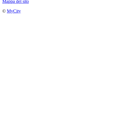
Mappa del sito
©
MyCity