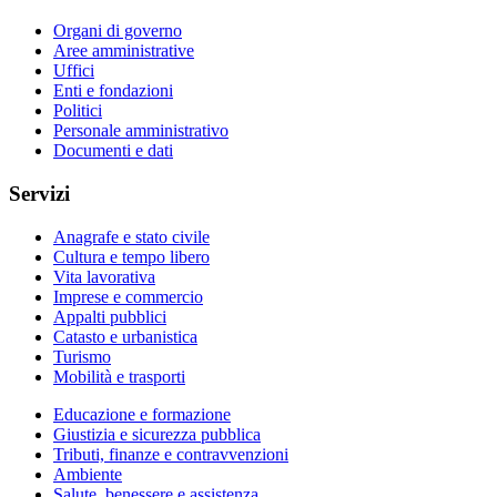
Organi di governo
Aree amministrative
Uffici
Enti e fondazioni
Politici
Personale amministrativo
Documenti e dati
Servizi
Anagrafe e stato civile
Cultura e tempo libero
Vita lavorativa
Imprese e commercio
Appalti pubblici
Catasto e urbanistica
Turismo
Mobilità e trasporti
Educazione e formazione
Giustizia e sicurezza pubblica
Tributi, finanze e contravvenzioni
Ambiente
Salute, benessere e assistenza