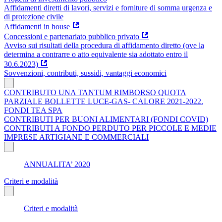
Affidamenti diretti di lavori, servizi e forniture di somma urgenza e
di protezione civile
Affidamenti in house
Concessioni e partenariato pubblico privato
Avviso sui risultati della procedura di affidamento diretto (ove la
determina a contrarre o atto equivalente sia adottato entro il
30.6.2023)
Sovvenzioni, contributi, sussidi, vantaggi economici
CONTRIBUTO UNA TANTUM RIMBORSO QUOTA
PARZIALE BOLLETTE LUCE-GAS- CALORE 2021-2022.
FONDI TEA SPA
CONTRIBUTI PER BUONI ALIMENTARI (FONDI COVID)
CONTRIBUTI A FONDO PERDUTO PER PICCOLE E MEDIE
IMPRESE ARTIGIANE E COMMERCIALI
ANNUALITA’ 2020
Criteri e modalità
Criteri e modalità