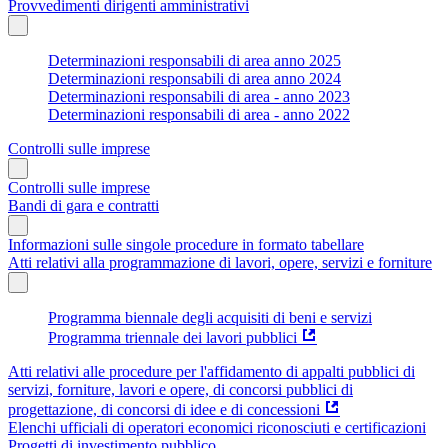
Provvedimenti dirigenti amministrativi
Determinazioni responsabili di area anno 2025
Determinazioni responsabili di area anno 2024
Determinazioni responsabili di area - anno 2023
Determinazioni responsabili di area - anno 2022
Controlli sulle imprese
Controlli sulle imprese
Bandi di gara e contratti
Informazioni sulle singole procedure in formato tabellare
Atti relativi alla programmazione di lavori, opere, servizi e forniture
Programma biennale degli acquisiti di beni e servizi
Programma triennale dei lavori pubblici
Atti relativi alle procedure per l'affidamento di appalti pubblici di
servizi, forniture, lavori e opere, di concorsi pubblici di
progettazione, di concorsi di idee e di concessioni
Elenchi ufficiali di operatori economici riconosciuti e certificazioni
Progetti di investimento pubblico