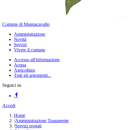
Comune di Magnacavallo
Amministrazione
Novità
Servizi
Vivere il comune
Accesso all'informazione
Acqua
Agricoltura
Tutti gli argomenti...
Seguici su
Accedi
Home
/
Amministrazione Trasparente
/
Servizi erogati