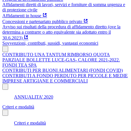
Affidamenti diretti di lavori, servizi e forniture di somma urgenza e
di protezione civile
Affidamenti in house
Concessioni e partenariato pubblico privato
Avviso sui risultati della procedura di affidamento diretto (ove la
determina a contrarre o atto equivalente sia adottato entro il
30.6.2023)
Sovvenzioni, contributi, sussidi, vantaggi economici
CONTRIBUTO UNA TANTUM RIMBORSO QUOTA
PARZIALE BOLLETTE LUCE-GAS- CALORE 2021-2022.
FONDI TEA SPA
CONTRIBUTI PER BUONI ALIMENTARI (FONDI COVID)
CONTRIBUTI A FONDO PERDUTO PER PICCOLE E MEDIE
IMPRESE ARTIGIANE E COMMERCIALI
ANNUALITA’ 2020
Criteri e modalità
Criteri e modalità