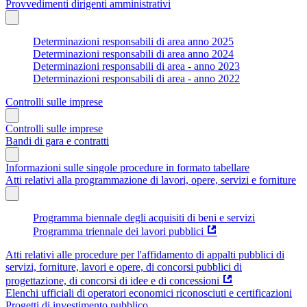
Provvedimenti dirigenti amministrativi
Determinazioni responsabili di area anno 2025
Determinazioni responsabili di area anno 2024
Determinazioni responsabili di area - anno 2023
Determinazioni responsabili di area - anno 2022
Controlli sulle imprese
Controlli sulle imprese
Bandi di gara e contratti
Informazioni sulle singole procedure in formato tabellare
Atti relativi alla programmazione di lavori, opere, servizi e forniture
Programma biennale degli acquisiti di beni e servizi
Programma triennale dei lavori pubblici
Atti relativi alle procedure per l'affidamento di appalti pubblici di
servizi, forniture, lavori e opere, di concorsi pubblici di
progettazione, di concorsi di idee e di concessioni
Elenchi ufficiali di operatori economici riconosciuti e certificazioni
Progetti di investimento pubblico