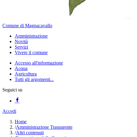
Comune di Magnacavallo
Amministrazione
Novità
Servizi
Vivere il comune
Accesso all'informazione
Acqua
Agricoltura
Tutti gli argomenti...
Seguici su
Accedi
Home
/
Amministrazione Trasparente
/
Altri contenuti