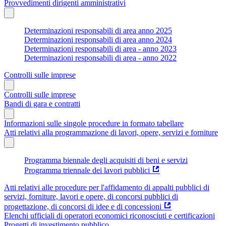
Provvedimenti dirigenti amministrativi
Determinazioni responsabili di area anno 2025
Determinazioni responsabili di area anno 2024
Determinazioni responsabili di area - anno 2023
Determinazioni responsabili di area - anno 2022
Controlli sulle imprese
Controlli sulle imprese
Bandi di gara e contratti
Informazioni sulle singole procedure in formato tabellare
Atti relativi alla programmazione di lavori, opere, servizi e forniture
Programma biennale degli acquisiti di beni e servizi
Programma triennale dei lavori pubblici
Atti relativi alle procedure per l'affidamento di appalti pubblici di
servizi, forniture, lavori e opere, di concorsi pubblici di
progettazione, di concorsi di idee e di concessioni
Elenchi ufficiali di operatori economici riconosciuti e certificazioni
Progetti di investimento pubblico