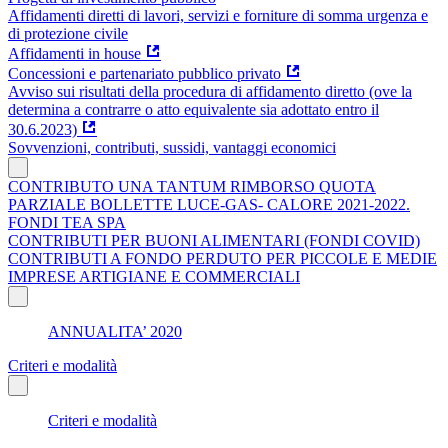
Affidamenti diretti di lavori, servizi e forniture di somma urgenza e
di protezione civile
Affidamenti in house
Concessioni e partenariato pubblico privato
Avviso sui risultati della procedura di affidamento diretto (ove la
determina a contrarre o atto equivalente sia adottato entro il
30.6.2023)
Sovvenzioni, contributi, sussidi, vantaggi economici
CONTRIBUTO UNA TANTUM RIMBORSO QUOTA
PARZIALE BOLLETTE LUCE-GAS- CALORE 2021-2022.
FONDI TEA SPA
CONTRIBUTI PER BUONI ALIMENTARI (FONDI COVID)
CONTRIBUTI A FONDO PERDUTO PER PICCOLE E MEDIE
IMPRESE ARTIGIANE E COMMERCIALI
ANNUALITA’ 2020
Criteri e modalità
Criteri e modalità