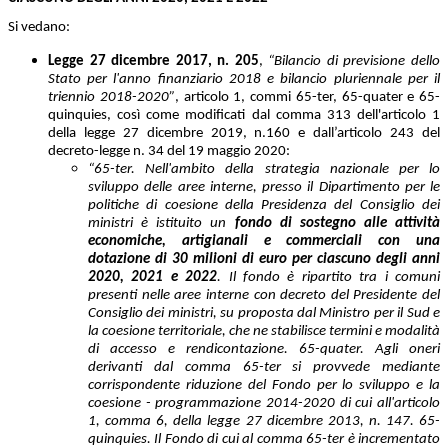
Si vedano:
Legge 27 dicembre 2017, n. 205
,
“Bilancio di previsione dello
Stato per l'anno finanziario 2018 e bilancio pluriennale per il
triennio 2018-2020”
, articolo 1, commi 65-ter, 65-quater e 65-
quinquies, così come modificati dal comma 313 dell'articolo 1
della legge 27 dicembre 2019, n.160 e dall’articolo 243 del
decreto-legge n. 34 del 19 maggio 2020:
“65-ter. Nell'ambito della strategia nazionale per lo
sviluppo delle aree interne, presso il Dipartimento per le
politiche di coesione della Presidenza del Consiglio dei
ministri è istituito un
fondo di sostegno alle attività
economiche, artigianali e commerciali con una
dotazione di 30 milioni di euro per ciascuno degli anni
2020, 2021 e 2022
. Il fondo è ripartito tra i comuni
presenti nelle aree interne con decreto del Presidente del
Consiglio dei ministri, su proposta dal Ministro per il Sud e
la coesione territoriale, che ne stabilisce termini e modalità
di accesso e rendicontazione. 65-quater. Agli oneri
derivanti dal comma 65-ter si provvede mediante
corrispondente riduzione del Fondo per lo sviluppo e la
coesione - programmazione 2014-2020 di cui all'articolo
1, comma 6, della legge 27 dicembre 2013, n. 147. 65-
quinquies. Il Fondo di cui al comma 65-ter è incrementato