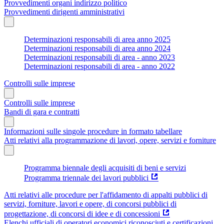
Provvedimenti organi indirizzo politico
Provvedimenti dirigenti amministrativi
Determinazioni responsabili di area anno 2025
Determinazioni responsabili di area anno 2024
Determinazioni responsabili di area - anno 2023
Determinazioni responsabili di area - anno 2022
Controlli sulle imprese
Controlli sulle imprese
Bandi di gara e contratti
Informazioni sulle singole procedure in formato tabellare
Atti relativi alla programmazione di lavori, opere, servizi e forniture
Programma biennale degli acquisiti di beni e servizi
Programma triennale dei lavori pubblici
Atti relativi alle procedure per l'affidamento di appalti pubblici di
servizi, forniture, lavori e opere, di concorsi pubblici di
progettazione, di concorsi di idee e di concessioni
Elenchi ufficiali di operatori economici riconosciuti e certificazioni