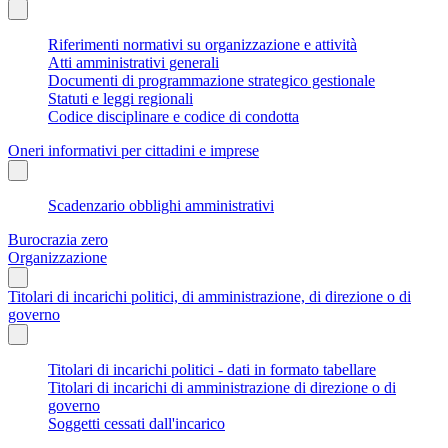
Riferimenti normativi su organizzazione e attività
Atti amministrativi generali
Documenti di programmazione strategico gestionale
Statuti e leggi regionali
Codice disciplinare e codice di condotta
Oneri informativi per cittadini e imprese
Scadenzario obblighi amministrativi
Burocrazia zero
Organizzazione
Titolari di incarichi politici, di amministrazione, di direzione o di
governo
Titolari di incarichi politici - dati in formato tabellare
Titolari di incarichi di amministrazione di direzione o di
governo
Soggetti cessati dall'incarico