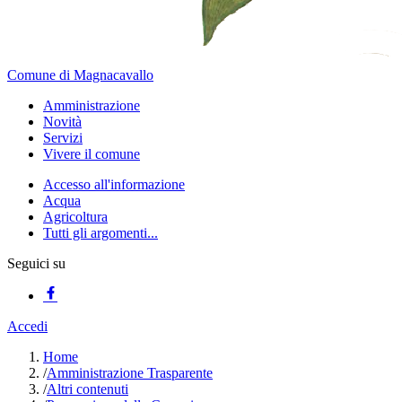
Comune di Magnacavallo
Amministrazione
Novità
Servizi
Vivere il comune
Accesso all'informazione
Acqua
Agricoltura
Tutti gli argomenti...
Seguici su
Accedi
Home
/
Amministrazione Trasparente
/
Altri contenuti