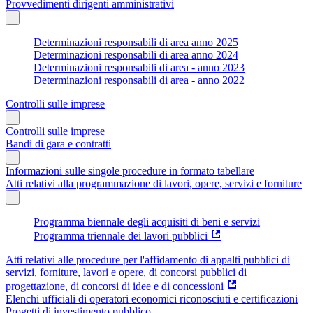
Provvedimenti dirigenti amministrativi
Determinazioni responsabili di area anno 2025
Determinazioni responsabili di area anno 2024
Determinazioni responsabili di area - anno 2023
Determinazioni responsabili di area - anno 2022
Controlli sulle imprese
Controlli sulle imprese
Bandi di gara e contratti
Informazioni sulle singole procedure in formato tabellare
Atti relativi alla programmazione di lavori, opere, servizi e forniture
Programma biennale degli acquisiti di beni e servizi
Programma triennale dei lavori pubblici
Atti relativi alle procedure per l'affidamento di appalti pubblici di
servizi, forniture, lavori e opere, di concorsi pubblici di
progettazione, di concorsi di idee e di concessioni
Elenchi ufficiali di operatori economici riconosciuti e certificazioni
Progetti di investimento pubblico