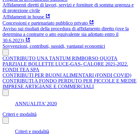
Affidamenti diretti di lavori, servizi e forniture di somma urgenza e
di protezione civile
Affidamenti in house
Concessioni e partenariato pubblico privato
Avviso sui risultati della procedura di affidamento diretto (ove la
determina a contrarre o atto equivalente sia adottato entro il
30.6.2023)
Sovvenzioni, contributi, sussidi, vantaggi economici
CONTRIBUTO UNA TANTUM RIMBORSO QUOTA
PARZIALE BOLLETTE LUCE-GAS- CALORE 2021-2022.
FONDI TEA SPA
CONTRIBUTI PER BUONI ALIMENTARI (FONDI COVID)
CONTRIBUTI A FONDO PERDUTO PER PICCOLE E MEDIE
IMPRESE ARTIGIANE E COMMERCIALI
ANNUALITA’ 2020
Criteri e modalità
Criteri e modalità