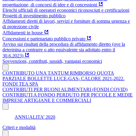
progettazione, di concorsi di idee e di concessioni
Elenchi ufficiali di operatori economici riconosciuti e certificazioni
Progetti di investimento pubblico
Affidamenti diretti di lavori, servizi e forniture di somma urgenza e
di protezione civile
Affidamenti in house
Concessioni e partenariato pubblico privato
Avviso sui risultati della procedura di affidamento diretto (ove la
determina a contrarre o atto equivalente sia adottato entro il
30.6.2023)
Sovvenzioni, contributi, sussidi, vantaggi economici
CONTRIBUTO UNA TANTUM RIMBORSO QUOTA
PARZIALE BOLLETTE LUCE-GAS- CALORE 2021-2022.
FONDI TEA SPA
CONTRIBUTI PER BUONI ALIMENTARI (FONDI COVID)
CONTRIBUTI A FONDO PERDUTO PER PICCOLE E MEDIE
IMPRESE ARTIGIANE E COMMERCIALI
ANNUALITA’ 2020
Criteri e modalità